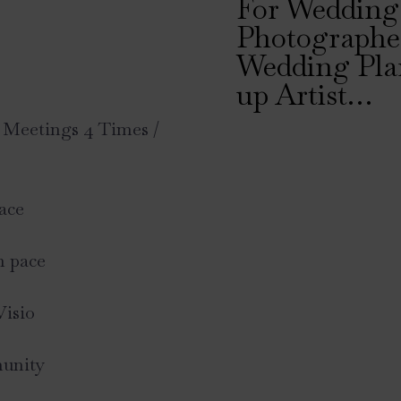
For Weddings
Photographer
Wedding Pla
up Artist…
 Meetings 4 Times /
ace
n pace
Visio
unity