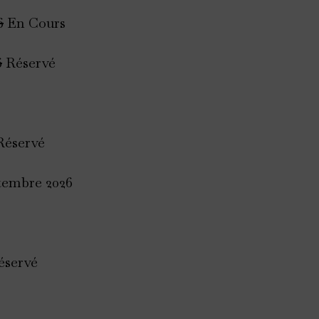
6
En Cours
6
Réservé
éservé
ptembre 2026
éservé