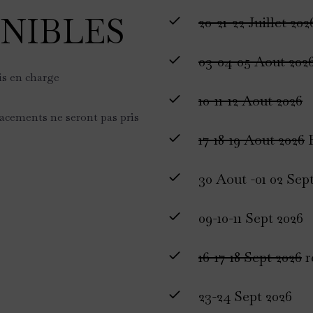
NIBLES
20-21-22 Juillet 202
03-04-05 Aout 202
is en charge
10-11-12 Aout 2026
lacements ne seront pas pris
17-18-19 Aout 2026
R
30 Aout -01 02 Se
09-10-11 Sept 2026
16-17-18 Sept 2026
r
23-24 Sept 2026