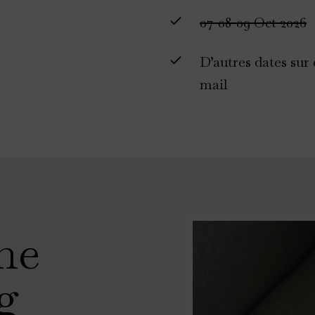
07-08-09 Oct 2026
D’autres dates su
mail
ne
g