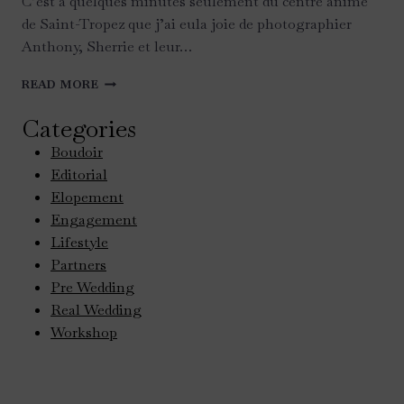
C’est à quelques minutes seulement du centre animé
de Saint-Tropez que j’ai eula joie de photographier
Anthony, Sherrie et leur…
DÉCOUVREZ
READ MORE
LE
CHATEAU
Categories
DE
Boudoir
LA
MESSARDIERE
Editorial
À
Elopement
SAINT
Engagement
TROPEZ
Lifestyle
Partners
Pre Wedding
Real Wedding
Workshop