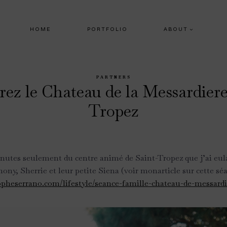
HOME
PORTFOLIO
ABOUT
PARTNERS
ez le Chateau de la Messardiere
Tropez
nutes seulement du centre animé de Saint-Tropez que j’ai eula
ny, Sherrie et leur petite Siena (voir monarticle sur cette sé
opheserrano.com/lifestyle/seance-famille-chateau-de-messardi