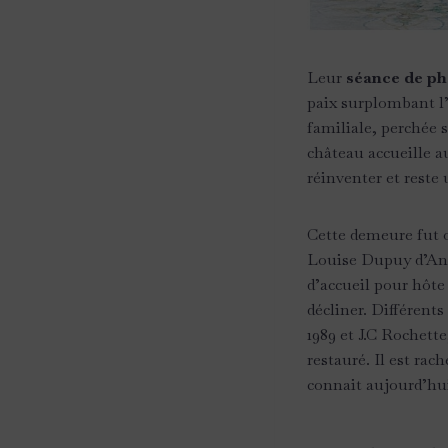
Leur
séance de ph
paix surplombant l
familiale, perchée 
château accueille a
réinventer et reste
Cette demeure fut o
Louise Dupuy d’Ange
d’accueil pour hôte
décliner. Différents
1989 et J.C Rochett
restauré. Il est rac
connait aujourd’hu