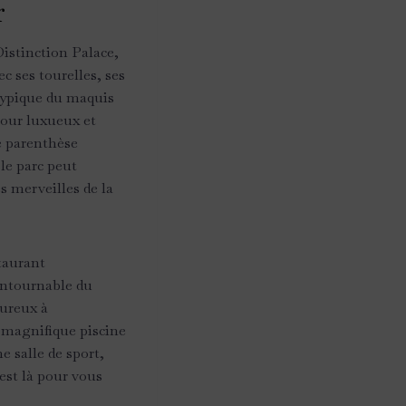
r
Distinction Palace,
c ses tourelles, ses
c typique du maquis
jour luxueux et
e parenthèse
le parc peut
s merveilles de la
taurant
ontournable du
oureux à
a magnifique piscine
e salle de sport,
est là pour vous