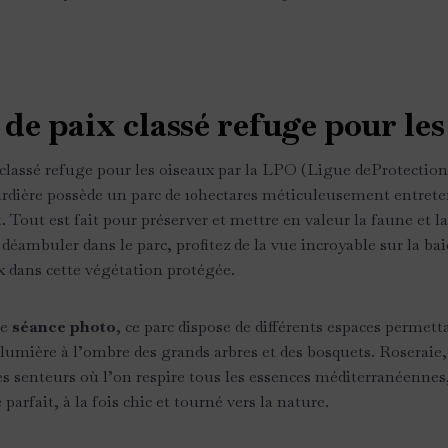
de paix classé refuge pour les
 classé refuge pour les oiseaux par la LPO (Ligue deProtection 
rdière possède un parc de 10hectares méticuleusement entrete
Tout est fait pour préserver et mettre en valeur la faune et la
déambuler dans le parc, profitez de la vue incroyable sur la bai
x dans cette végétation protégée.
ne
séance photo
, ce parc dispose de différents espaces permet
e lumière à l’ombre des grands arbres et des bosquets. Roseraie
es senteurs où l’on respire tous les essences méditerranéennes
parfait, à la fois chic et tourné vers la nature.