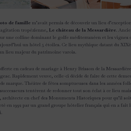
oto de famille
m’avait permis de découvrir un lieu d’exception
’agitation tropézienne,
Le château de la Messardière
. Anci
sur une colline dominant le golfe méditerranéen et les vignes
ujourd’hui un hôtel 5 étoiles. Ce lieu mythique datant du XIXè
 un lieu majeur du patrimoine varois.
fferte en cadeau de mariage à Henry Brisson de la Messardière
ac. Rapidement veuve, celle-ci décide de faire de cette deme
 de marque. Théâtre de fêtes somptueuses dans les années folles
 successeurs tentèrent de redonner tout son éclat à ce lieu mais
e, architecte en chef des Monuments Historiques pour qu’il soit
heté en 1992 par un grand groupe hôtelier français qui en a fait 
i.