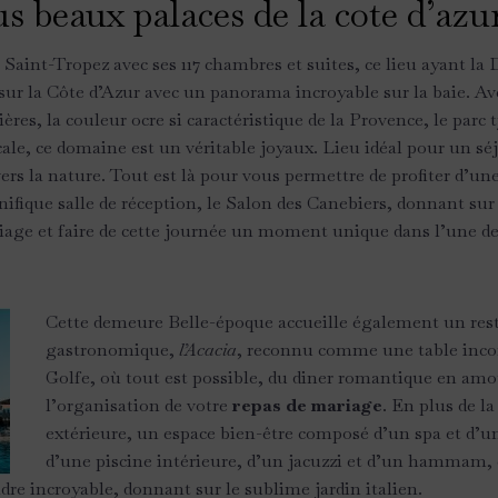
s beaux palaces de la cote d’azu
 Saint-Tropez avec ses 117 chambres et suites, ce lieu ayant la 
 sur la Côte d’Azur avec un panorama incroyable sur la baie. Ave
ières, la couleur ocre si caractéristique de la Provence, le par
ocale, ce domaine est un véritable joyaux. Lieu idéal pour un sé
ers la nature. Tout est là pour vous permettre de profiter d’un
fique salle de réception, le Salon des Canebiers, donnant sur 
riage et faire de cette journée un moment unique dans l’une de
Cette demeure Belle-époque accueille également un res
gastronomique,
l’Acacia
, reconnu comme une table inc
Golfe, où tout est possible, du diner romantique en am
l’organisation de votre
repas de mariage
. En plus de l
extérieure, un espace bien-être composé d’un spa et d’un
d’une piscine intérieure, d’un jacuzzi et d’un hammam, 
dre incroyable, donnant sur le sublime jardin italien.