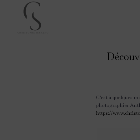
Skip
to
content
Découvr
C’est à quelques mi
photographier Antho
https://www.christ